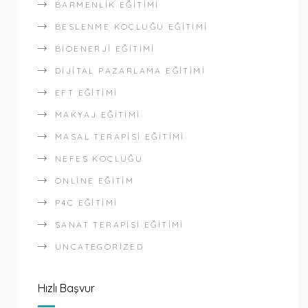
BARMENLIK EĞITIMI
BESLENME KOÇLUĞU EĞITIMI
BIOENERJI EĞITIMI
DIJITAL PAZARLAMA EĞITIMI
EFT EĞITIMI
MAKYAJ EĞITIMI
MASAL TERAPISI EĞITIMI
NEFES KOÇLUĞU
ONLINE EĞITIM
P4C EĞITIMI
SANAT TERAPISI EĞITIMI
UNCATEGORIZED
Hızlı Başvur